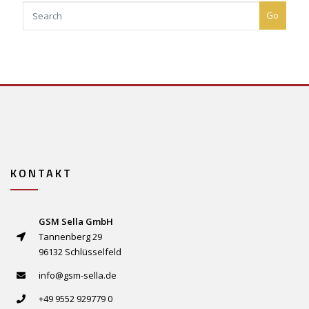
Go
KONTAKT
GSM Sella GmbH
Tannenberg 29
96132 Schlüsselfeld
info@gsm-sella.de
+49 9552 929779 0