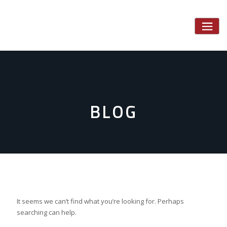
Skip
to
content
BLOG
It seems we can’t find what you’re looking for. Perhaps
searching can help.