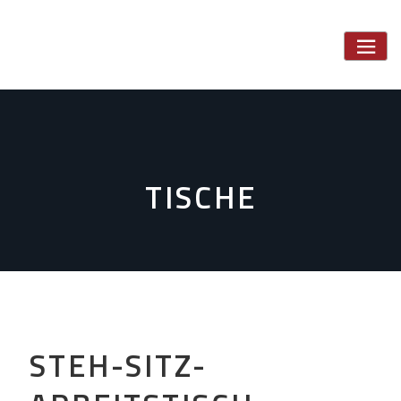
Skip
to
content
TISCHE
STEH-SITZ-