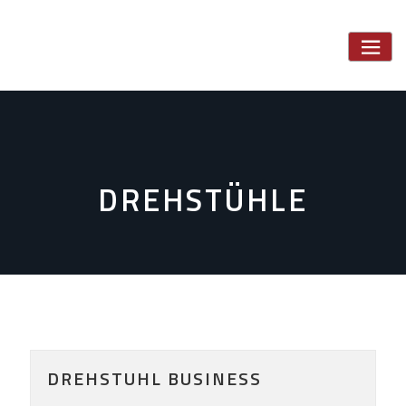
Skip
to
content
DREHSTÜHLE
DREHSTUHL BUSINESS